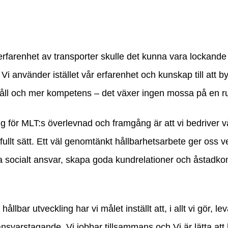
farenhet av transporter skulle det kunna vara lockande at
 Vi använder istället vår erfarenhet och kunskap till att
ll och mer kompetens – det växer ingen mossa på en ru
ing för MLT:s överlevnad och framgång är att vi bedriver 
fullt sätt. Ett väl genomtänkt hållbarhetsarbete ger oss v
ta socialt ansvar, skapa goda kundrelationer och åstadk
ållbar utveckling har vi målet inställt att, i allt vi gör, lev
ansvarstagande, Vi jobbar tillsammans och Vi är lätta att