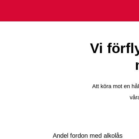
Vi förf
Att köra mot en hå
vår
Andel fordon med alkolås