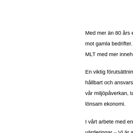
Med mer än 80 års er
mot gamla bedrifter.
MLT med mer innehå
En viktig förutsättn
hållbart och ansvars
vår miljöpåverkan, 
lönsam ekonomi.
I vårt arbete med en h
värderingar – Vi är 