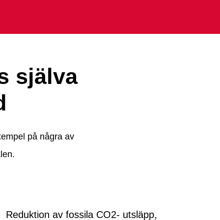
s själva
d
exempel på några av
len.
Reduktion av fossila CO2- utsläpp,