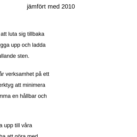
jämfört med 2010
t luta sig tillbaka
 bygga upp och ladda
llande sten.
vår verksamhet på ett
erktyg att minimera
omma en hållbar och
a upp till våra
 ha att göra med.