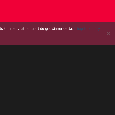
ats kommer vi att anta att du godkänner detta.
Integritetspolicy
WEBSHOP
 med?