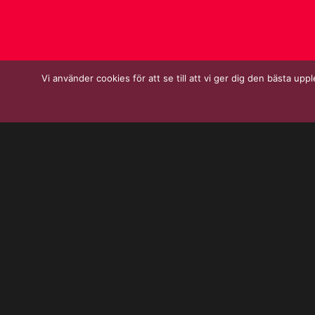
Vi använder cookies för att se till att vi ger dig den bästa 
Öppettider för jord- och grusförsäljningen på
Vad 