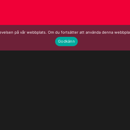
upplevelsen på vår webbplats. Om du fortsätter att använda denna webbpl
Godkänn
 Typsnittsgatan 11 i Uppsala hittar du i vår webshop:
kan vi hjälpa dig