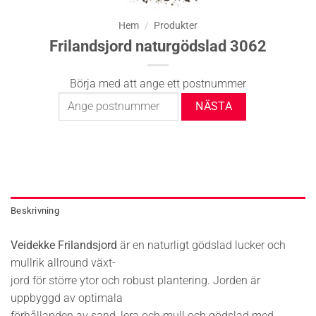
Hem
/
Produkter
Frilandsjord naturgödslad 3062
Börja med att ange ett postnummer
Beskrivning
Veidekke Frilandsjord
är en naturligt gödslad lucker och
mullrik allround växt-
jord för större ytor och robust plantering. Jorden är
uppbyggd av optimala
förhållanden av sand, lera och mull och gödslad med